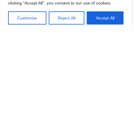
clicking "Accept All", you consent to our use of cookies.
Customise
Reject All
Accept All
Hundora
Tydliga guider, praktiska resurser och lugnare
vägledning för dig som vill förstå hundlivet bättre
— från hundraser och valptid till vardagsvård,
foder och resor.
info@hundora.se
Kontakt
Om oss
Utforska
Startsida