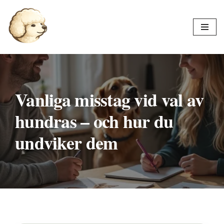
Hoppa
till
innehåll
Vanliga misstag vid val av
hundras – och hur du
undviker dem