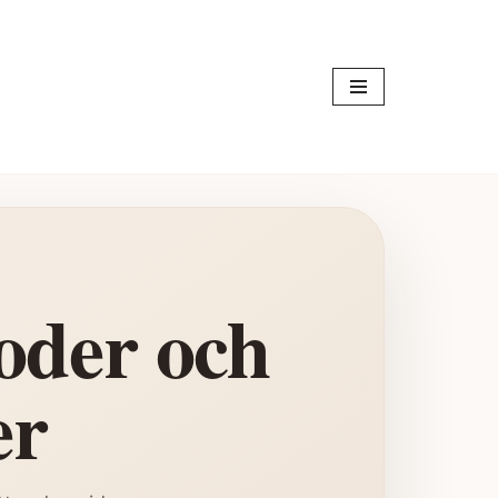
oder och
er