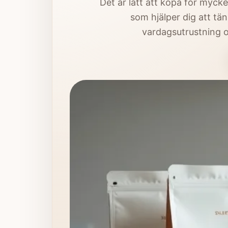
Det är lätt att köpa för mycket
som hjälper dig att tä
vardagsutrustning o