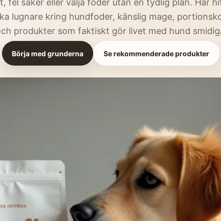
, fel saker eller välja foder utan en tydlig plan. Här h
nka lugnare kring hundfoder, känslig mage, portionsko
ch produkter som faktiskt gör livet med hund smidig
Börja med grunderna
Se rekommenderade produkter