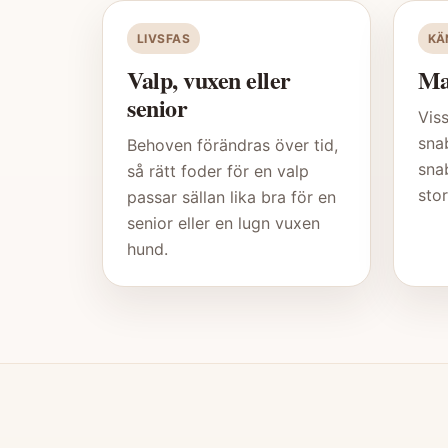
LIVSFAS
KÄ
Valp, vuxen eller
Ma
senior
Vis
sna
Behoven förändras över tid,
sna
så rätt foder för en valp
stor
passar sällan lika bra för en
senior eller en lugn vuxen
hund.