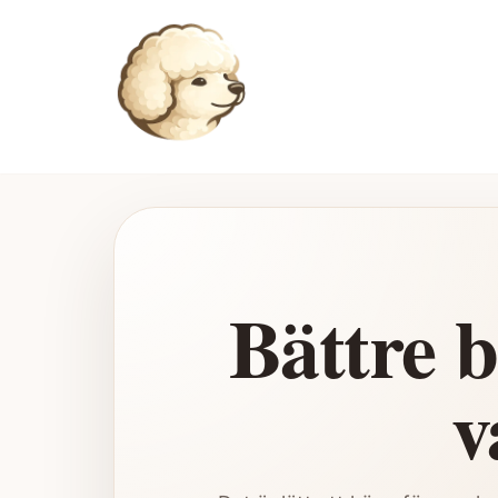
Hoppa
till
innehåll
Bättre 
v