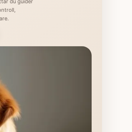
ittar du guider
ntroll,
are.