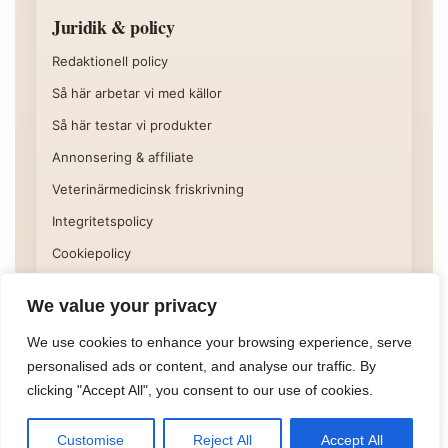
Juridik & policy
Redaktionell policy
Så här arbetar vi med källor
Så här testar vi produkter
Annonsering & affiliate
Veterinärmedicinsk friskrivning
Integritetspolicy
Cookiepolicy
Användarvillkor
We value your privacy
Vissa delar av webbplatsen kan innehålla affiliatelänkar eller
We use cookies to enhance your browsing experience, serve
annan kommersiell hänvisning. Läs mer på sidan
Annonsering
personalised ads or content, and analyse our traffic. By
& affiliate
.
clicking "Accept All", you consent to our use of cookies.
©
2026
Hundora
Powered by
TomoLabs
Customise
Reject All
Accept All