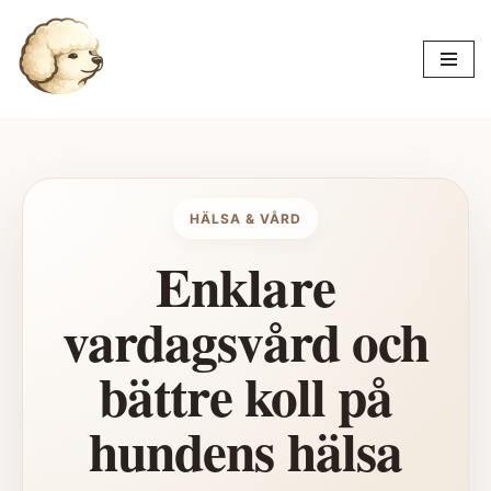
Hoppa
till
innehåll
HÄLSA & VÅRD
Enklare
vardagsvård och
bättre koll på
hundens hälsa