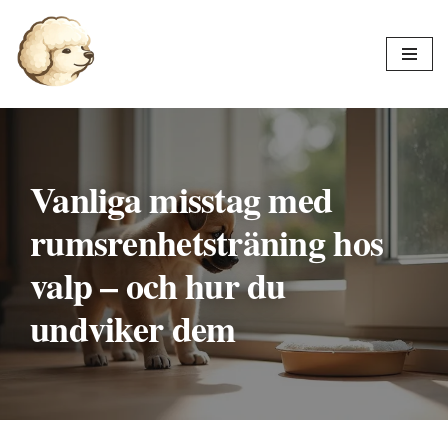
Hoppa
till
innehåll
Vanliga misstag med
rumsrenhetsträning hos
valp – och hur du
undviker dem