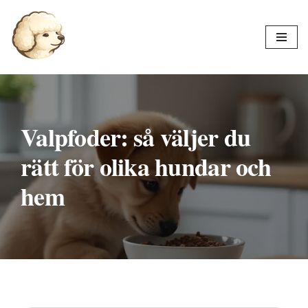
Hoppa
till
innehåll
Valpfoder: så väljer du
rätt för olika hundar och
hem