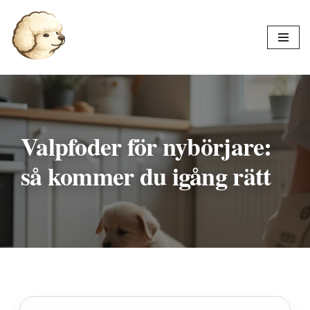
Hoppa
till
innehåll
Valpfoder för nybörjare:
så kommer du igång rätt