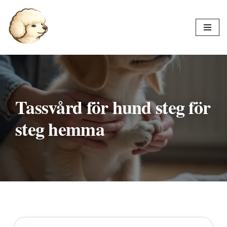
Hoppa
till
innehåll
Tassvård för hund steg för
steg hemma