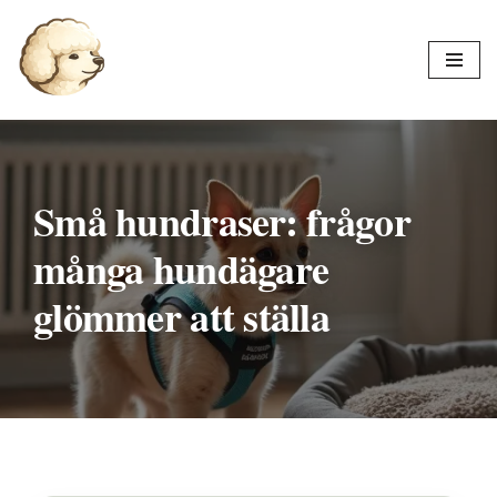
Hoppa
till
innehåll
Små hundraser: frågor
många hundägare
glömmer att ställa