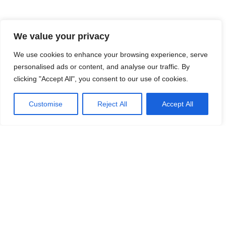
We value your privacy
We use cookies to enhance your browsing experience, serve
personalised ads or content, and analyse our traffic. By
clicking "Accept All", you consent to our use of cookies.
Customise
Reject All
Accept All
Hundora
Tydliga guider, praktiska resurser och lugnare
vägledning för dig som vill förstå hundlivet bättre
— från hundraser och valptid till vardagsvård,
foder och resor.
info@hundora.se