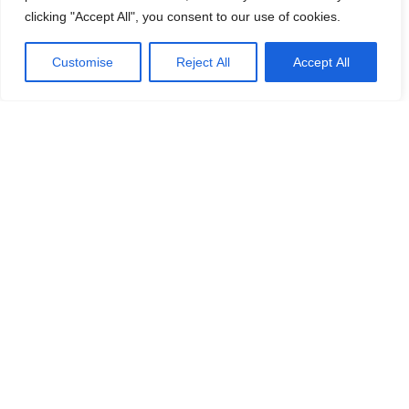
clicking "Accept All", you consent to our use of cookies.
Customise
Reject All
Accept All
Hundora
Tydliga guider, praktiska resurser och lugnare
vägledning för dig som vill förstå hundlivet bättre
— från hundraser och valptid till vardagsvård,
foder och resor.
info@hundora.se
Kontakt
Om oss
Utforska
Startsida