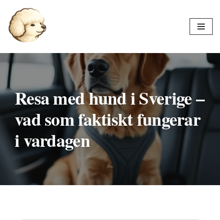
Hoppa
till
innehåll
Resa med hund i Sverige –
vad som faktiskt fungerar
i vardagen