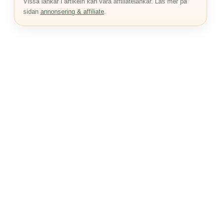
Vissa länkar i artikeln kan vara affiliatelänkar. Läs mer på
sidan
annonsering & affiliate
.