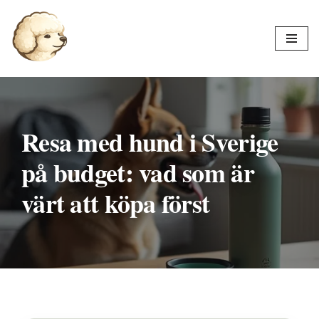
Hoppa
till
innehåll
Resa med hund i Sverige
på budget: vad som är
värt att köpa först