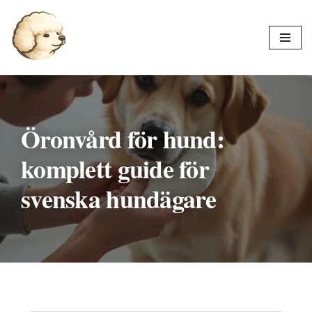
Hoppa
till
innehåll
Öronvård för hund:
komplett guide för
svenska hundägare