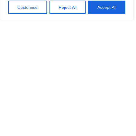
Customise
Reject All
Accept All
Hundora
Tydliga guider, praktiska resurser och lugnare
vägledning för dig som vill förstå hundlivet bättre
— från hundraser och valptid till vardagsvård,
foder och resor.
info@hundora.se
Kontakt
Om oss
Utforska
Startsida
Skaffa hund