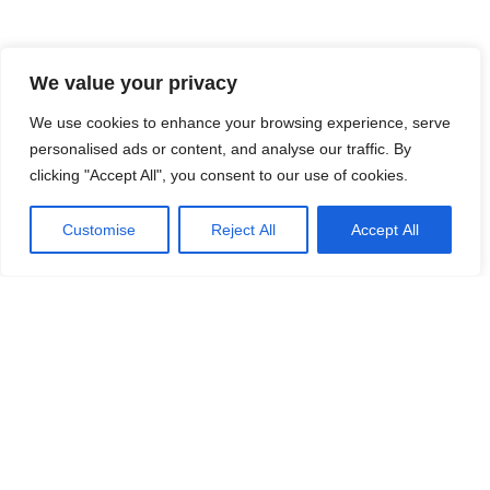
We value your privacy
We use cookies to enhance your browsing experience, serve
personalised ads or content, and analyse our traffic. By
clicking "Accept All", you consent to our use of cookies.
Customise
Reject All
Accept All
Hundora
Tydliga guider, praktiska resurser och lugnare
vägledning för dig som vill förstå hundlivet bättre
— från hundraser och valptid till vardagsvård,
foder och resor.
info@hundora.se