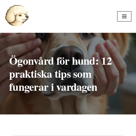
Hoppa
till
innehåll
Ögonvård för hund: 12
praktiska tips som
fungerar i vardagen