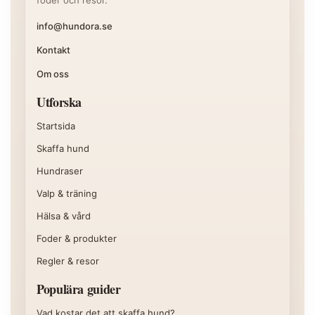
foder och resor.
info@hundora.se
Kontakt
Om oss
Utforska
Startsida
Skaffa hund
Hundraser
Valp & träning
Hälsa & vård
Foder & produkter
Regler & resor
Populära guider
Vad kostar det att skaffa hund?