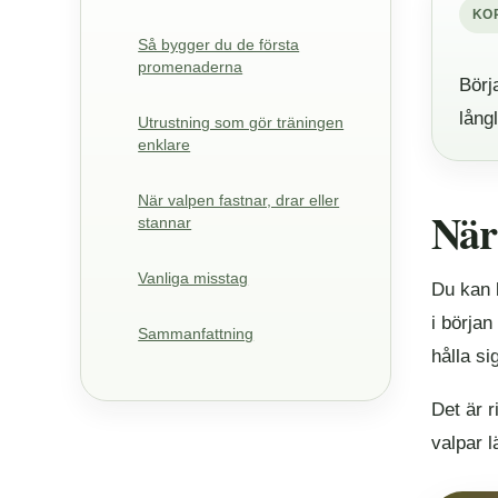
KO
Så bygger du de första
promenaderna
Börj
lång
Utrustning som gör träningen
enklare
När valpen fastnar, drar eller
När
stannar
Vanliga misstag
Du kan b
i början
Sammanfattning
hålla si
Det är r
valpar l