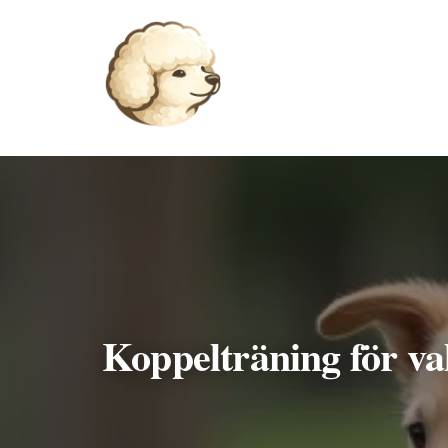
Hoppa
till
innehåll
Koppelträning för val