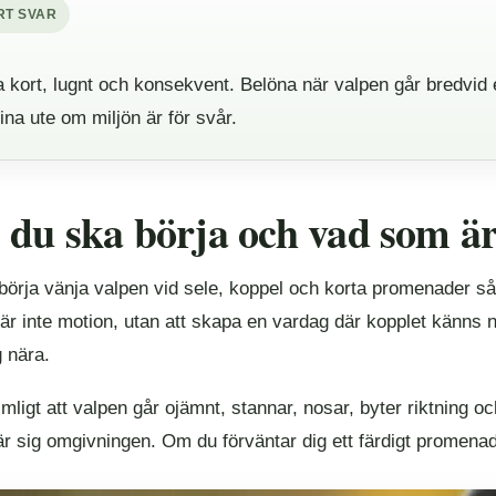
RT SVAR
a kort, lugnt och konsekvent. Belöna när valpen går bredvid e
lina ute om miljön är för svår.
 du ska börja och vad som är 
örja vänja valpen vid sele, koppel och korta promenader så s
 är inte motion, utan att skapa en vardag där kopplet känns na
g nära.
imligt att valpen går ojämnt, stannar, nosar, byter riktning 
är sig omgivningen. Om du förväntar dig ett färdigt promenadbe