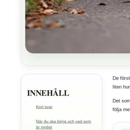
De först
liten hu
INNEHÅLL
Det som 
Kort svar
följa me
När du ska börja och vad som
är rimligt