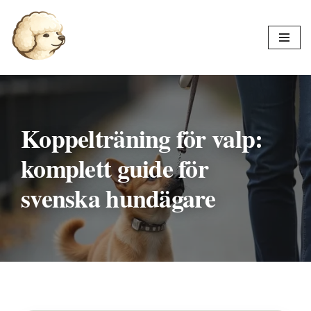
Hoppa
till
innehåll
Koppelträning för valp:
komplett guide för
svenska hundägare