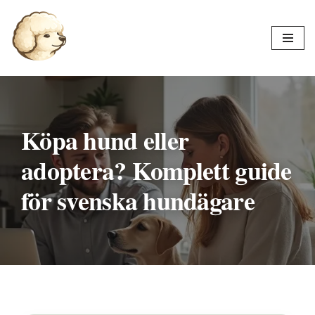
Hoppa
till
innehåll
Köpa hund eller
adoptera? Komplett guide
för svenska hundägare