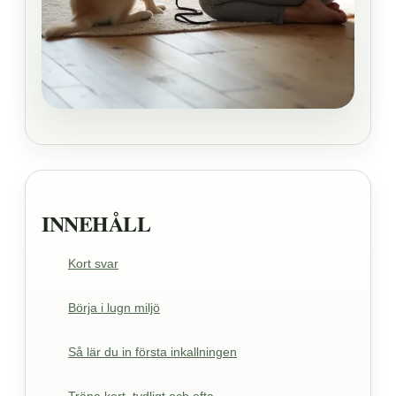
INNEHÅLL
Kort svar
Börja i lugn miljö
Så lär du in första inkallningen