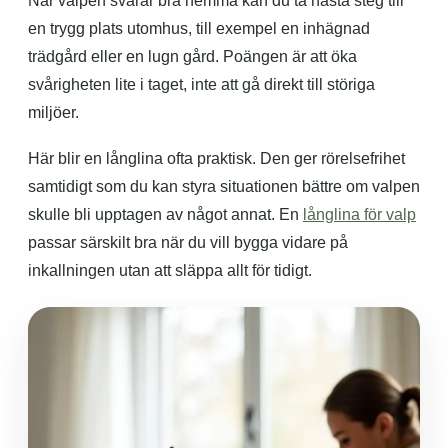
När valpen svarar bra hemma kan du ta nästa steg till
en trygg plats utomhus, till exempel en inhägnad
trädgård eller en lugn gård. Poängen är att öka
svårigheten lite i taget, inte att gå direkt till störiga
miljöer.
Här blir en långlina ofta praktisk. Den ger rörelsefrihet
samtidigt som du kan styra situationen bättre om valpen
skulle bli upptagen av något annat. En
långlina för valp
passar särskilt bra när du vill bygga vidare på
inkallningen utan att släppa allt för tidigt.