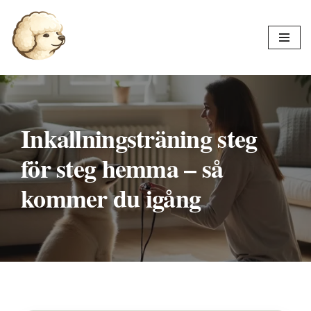
Hoppa
till
innehåll
Inkallningsträning steg
för steg hemma – så
kommer du igång