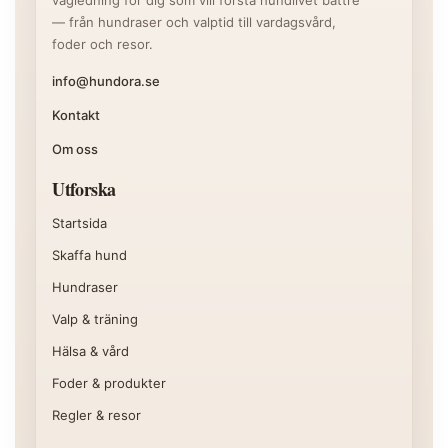
vägledning för dig som vill förstå hundlivet bättre
— från hundraser och valptid till vardagsvård,
foder och resor.
info@hundora.se
Kontakt
Om oss
Utforska
Startsida
Skaffa hund
Hundraser
Valp & träning
Hälsa & vård
Foder & produkter
Regler & resor