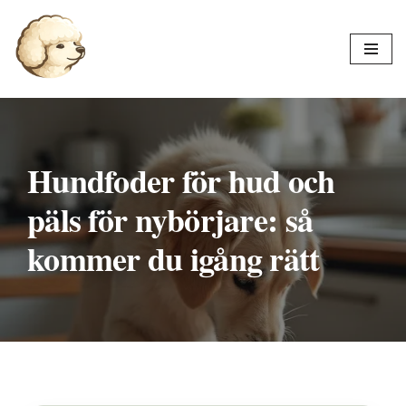
Hoppa
till
innehåll
Hundfoder för hud och
päls för nybörjare: så
kommer du igång rätt