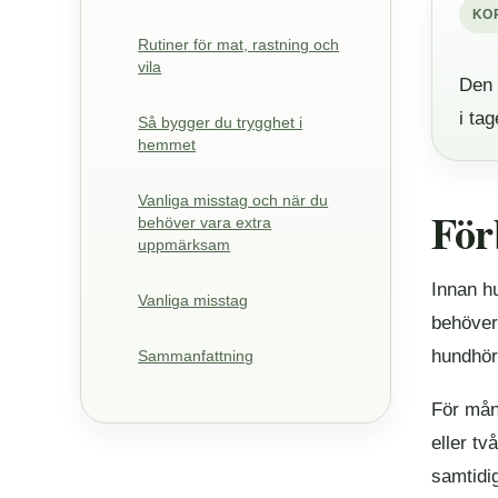
KO
Rutiner för mat, rastning och
vila
Den 
i tag
Så bygger du trygghet i
hemmet
Vanliga misstag och när du
För
behöver vara extra
uppmärksam
Innan h
Vanliga misstag
behöver 
hundhörn
Sammanfattning
För mång
eller t
samtidig