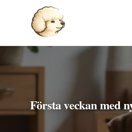
Hoppa
till
innehåll
Första veckan med n