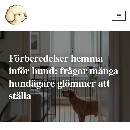
Hoppa
till
innehåll
Förberedelser hemma
inför hund: frågor många
hundägare glömmer att
ställa