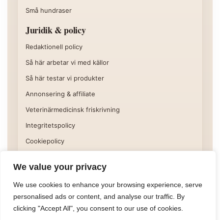
Små hundraser
Juridik & policy
Redaktionell policy
Så här arbetar vi med källor
Så här testar vi produkter
Annonsering & affiliate
Veterinärmedicinsk friskrivning
Integritetspolicy
Cookiepolicy
Användarvillkor
We value your privacy
Vissa delar av webbplatsen kan innehålla affiliatelänkar eller
We use cookies to enhance your browsing experience, serve
annan kommersiell hänvisning. Läs mer på sidan
Annonsering
personalised ads or content, and analyse our traffic. By
& affiliate
.
clicking "Accept All", you consent to our use of cookies.
©
2026
Hundora