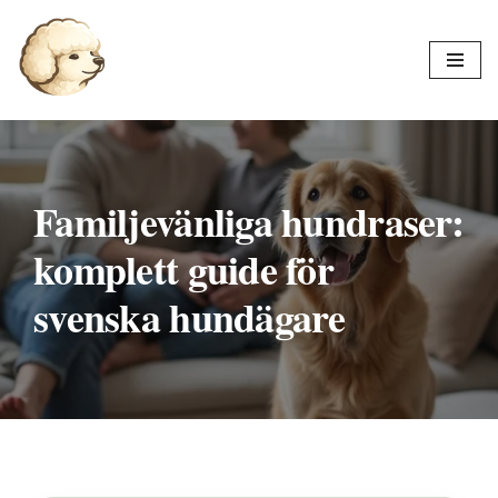
Hoppa
till
innehåll
Familjevänliga hundraser:
komplett guide för
svenska hundägare