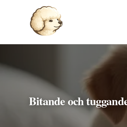
Hoppa
till
innehåll
Bitande och tuggande