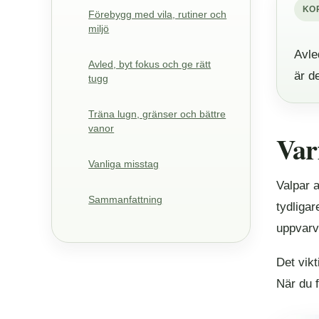
KO
Förebygg med vila, rutiner och
miljö
Avle
Avled, byt fokus och ge rätt
är d
tugg
Träna lugn, gränser och bättre
vanor
Var
Vanliga misstag
Valpar a
Sammanfattning
tydligar
uppvarv
Det vikt
När du f