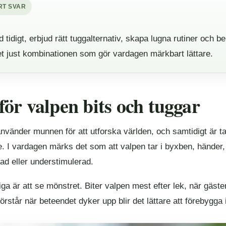
RT SVAR
d tidigt, erbjud rätt tuggalternativ, skapa lugna rutiner och b
et just kombinationen som gör vardagen märkbart lättare.
för valpen bits och tuggar
nvänder munnen för att utforska världen, och samtidigt är ta
e. I vardagen märks det som att valpen tar i byxben, händer, m
ad eller understimulerad.
iga är att se mönstret. Biter valpen mest efter lek, när gäs
örstår när beteendet dyker upp blir det lättare att förebygga i